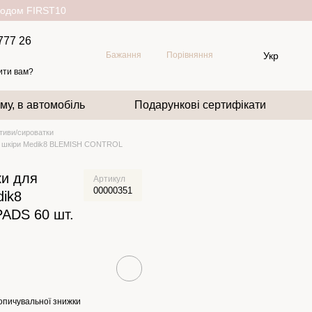
окодом FIRST10
777 26
Укр
Бажання
Порівняння
ити вам?
му, в автомобіль
Подарункові сертифікати
тиви/сироватки
ої шкіри Medik8 BLEMISH CONTROL
ки для
Артикул
00000351
dik8
ADS 60 шт.
опичувальної знижки