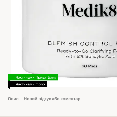
Частинами ПриватБанк
Частинами mono
Опис
Новий відгук або коментар