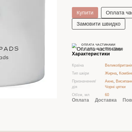
Купити
Оплата ча
Замовити швидко
ОПЛАТА ЧАСТИНАМИ
3 платежі по 698.33 грн
Характеристики
Країна
Великобритані
Тип шкіри
Жирна
,
Комбін
Призначення/
Акне
,
Висипан
дія
Чорні цятки
Об'єм, мл
60
Оплата
Доставка
Пов