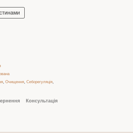
стинами
я
ована
ня
,
Очищення
,
Себорегуляція
,
ернення
Консультація