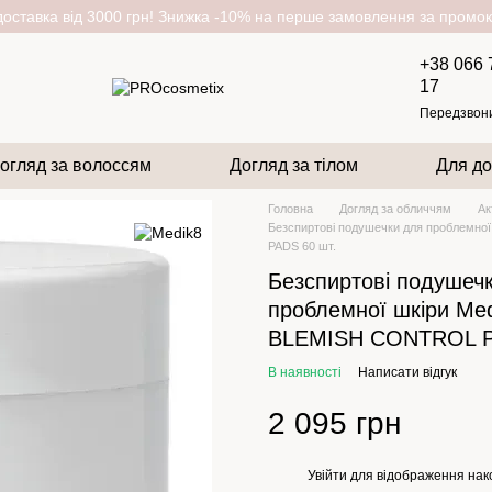
оставка від 3000 грн! Знижка -10% на перше замовлення за пром
+38 066 
17
Передзвон
огляд за волоссям
Догляд за тілом
Для до
Головна
Догляд за обличчям
Ак
Безспиртові подушечки для проблемн
PADS 60 шт.
Безспиртові подушеч
проблемної шкіри Me
BLEMISH CONTROL P
В наявності
Написати відгук
2 095 грн
Увійти
для відображення нак
%