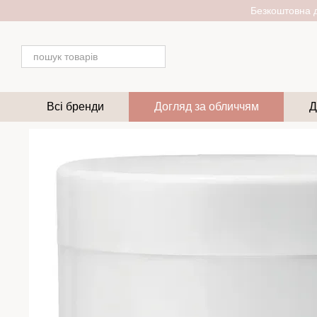
Перейти до основного контенту
Безкоштовна д
Всі бренди
Догляд за обличчям
Д