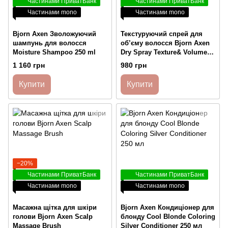
Частинами ПриватБанк
Частинами ПриватБанк
Частинами mono
Частинами mono
Bjorn Axen Зволожуючий
Текстуруючий спрей для
шампунь для волосся
об’єму волосся Bjorn Axen
Moisture Shampoo 250 ml
Dry Spray Texture& Volume
200 ml
1 160 грн
980 грн
Купити
Купити
−20%
Частинами ПриватБанк
Частинами ПриватБанк
Частинами mono
Частинами mono
Масажна щітка для шкіри
Bjorn Axen Кондиціонер для
голови Bjorn Axen Scalp
блонду Cool Blonde Coloring
Massage Brush
Silver Conditioner 250 мл