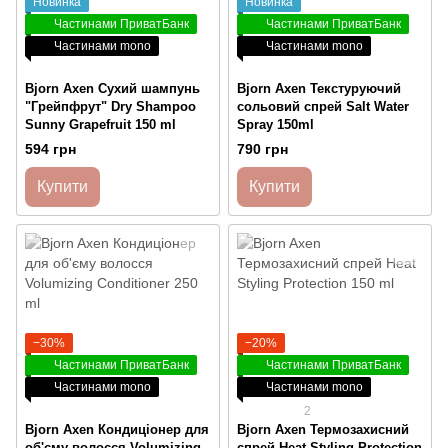
Новинка
Новинка
Частинами ПриватБанк
Частинами ПриватБанк
Частинами mono
Частинами mono
Bjorn Axen Сухий шампунь
Bjorn Axen Текстуруючий
"Грейпфрут" Dry Shampoo
сольовий спрей Salt Water
Sunny Grapefruit 150 ml
Spray 150ml
594 грн
790 грн
Купити
Купити
−30%
−20%
Частинами ПриватБанк
Частинами ПриватБанк
Частинами mono
Частинами mono
2
Bjorn Axen Кондиціонер для
Bjorn Axen Термозахисний
об'єму волосся Volumizing
спрей Heat Styling Protection