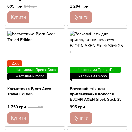
699 грн
1 204 грн
874 грн
Купити
Купити
−26%
Частинами ПриватБанк
Частинами ПриватБанк
Частинами mono
Частинами mono
Косметичка Bjorn Axen
Восковий стік для
Travel Edition
пригладження волосся
BJORN AXEN Sleek Stick 25 г
1 750 грн
995 грн
2 355 грн
Купити
Купити