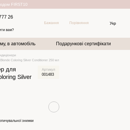
окодом FIRST10
777 26
Укр
Бажання
Порівняння
ити вам?
му, в автомобіль
Подарункові сертифікати
ндиціонери
londe Coloring Silver Conditioner 250 мл
ер для
Артикул
001483
oring Silver
опичувальної знижки