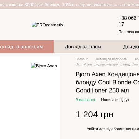
оставка від 3000 грн! Знижка -10% на перше замовлення за пром
+38 066 
17
Передзвон
огляд за волоссям
Догляд за тілом
Для до
Головна
Догляд за волоссям
Ко
Bjorn Axen Кондиціонер для блонду Cool B
Bjorn Axen Кондиціон
блонду Cool Blonde Col
Conditioner 250 мл
В наявності
Написати відгук
1 204 грн
Увійти
для відображення нак
%