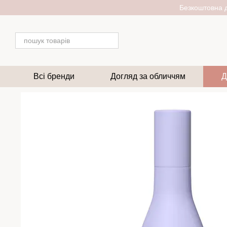
Перейти до основного контенту
Безкоштовна д
Всі бренди
Догляд за обличчям
Д