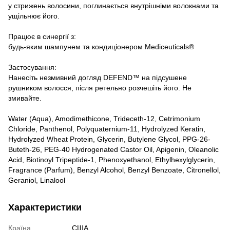
у стрижень волосини, поглинається внутрішніми волокнами та
ущільнює його.
Працює в синергії з:
будь-яким шампунем та кондиціонером Mediceuticals®
Застосування:
Нанесіть незмивний догляд DEFEND™ на підсушене
рушником волосся, після ретельно розчешіть його. Не
змивайте.
Water (Aqua), Amodimethicone, Trideceth-12, Cetrimonium
Chloride, Panthenol, Polyquaternium-11, Hydrolyzed Keratin,
Hydrolyzed Wheat Protein, Glycerin, Butylene Glycol, PPG-26-
Buteth-26, PEG-40 Hydrogenated Castor Oil, Apigenin, Oleanolic
Acid, Biotinoyl Tripeptide-1, Phenoxyethanol, Ethylhexylglycerin,
Fragrance (Parfum), Benzyl Alcohol, Benzyl Benzoate, Citronellol,
Geraniol, Linalool
Характеристики
Країна
США