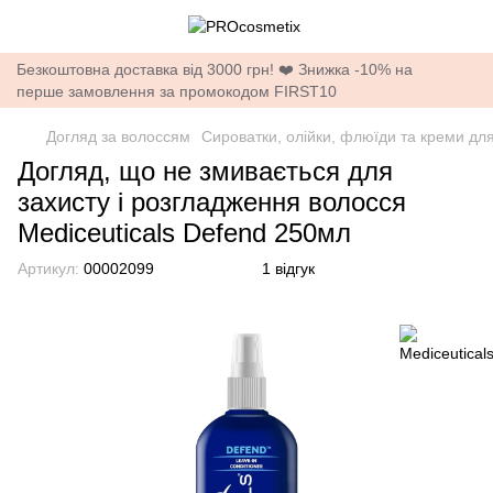
Безкоштовна доставка від 3000 грн! ❤️ Знижка -10% на
перше замовлення за промокодом FIRST10
Догляд за волоссям
Сироватки, олійки, флюїди та креми дл
Догляд, що не змивається для
захисту і розгладження волосся
Mediceuticals Defend 250мл
Артикул:
00002099
1 відгук