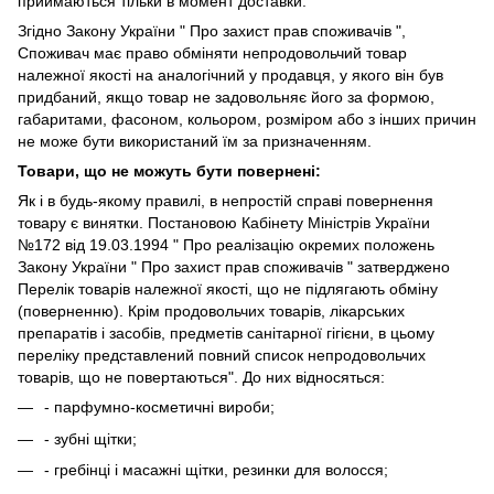
приймаються тільки в момент доставки.
Згідно Закону України " Про захист прав споживачів ",
Споживач має право обміняти непродовольчий товар
належної якості на аналогічний у продавця, у якого він був
придбаний, якщо товар не задовольняє його за формою,
габаритами, фасоном, кольором, розміром або з інших причин
не може бути використаний їм за призначенням.
Товари, що не можуть бути повернені:
Як і в будь-якому правилі, в непростій справі повернення
товару є винятки. Постановою Кабінету Міністрів України
№172 від 19.03.1994 " Про реалізацію окремих положень
Закону України " Про захист прав споживачів " затверджено
Перелік товарів належної якості, що не підлягають обміну
(поверненню). Крім продовольчих товарів, лікарських
препаратів і засобів, предметів санітарної гігієни, в цьому
переліку представлений повний список непродовольчих
товарів, що не повертаються". До них відносяться:
- парфумно-косметичні вироби;
- зубні щітки;
- гребінці і масажні щітки, резинки для волосся;