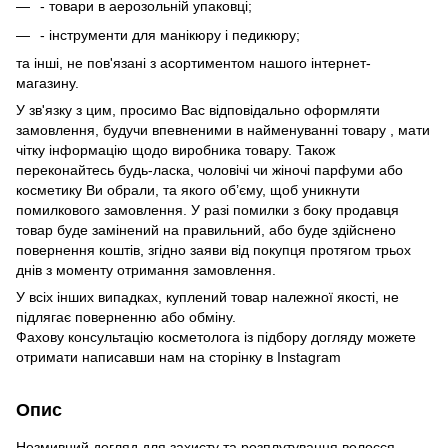
- товари в аерозольній упаковці;
- інструменти для манікюру і педикюру;
та інші, не пов'язані з асортиментом нашого інтернет-
магазину.
У зв'язку з цим, просимо Вас відповідально оформляти
замовлення, будучи впевненими в найменуванні товару , мати
чітку інформацію щодо виробника товару. Також
переконайтесь будь-ласка, чоловічі чи жіночі парфуми або
косметику Ви обрали, та якого об’єму, щоб уникнути
помилкового замовлення. У разі помилки з боку продавця
товар буде замінений на правильний, або буде здійснено
повернення коштів, згідно заяви від покупця протягом трьох
днів з моменту отримання замовлення.
У всіх інших випадках, куплений товар належної якості, не
підлягає поверненню або обміну.
Фахову консультацію косметолога із підбору догляду можете
отримати написавши нам на сторінку в
Instagram
Опис
Незмивний догляд для захисту та розплутування волосся.