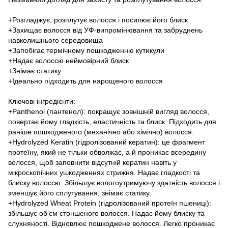
+Розгладжує, розплутує волосся і посилює його блиск
+Захищає волосся від УФ-випромінювання та забруднень
навколишнього середовища
+Запобігає термічному пошкодженню кутикули
+Надає волоссю неймовірний блиск
+Знімає статику
+Ідеально підходить для нарощеного волосся
Ключові інгредієнти:
+Panthenol (пантенол): покращує зовнішній вигляд волосся,
повертає йому гладкість, еластичність та блиск. Підходить для
раніше пошкодженого (механічно або хімічно) волосся.
+Hydrolyzed Keratin (гідролізований кератин): це фрагмент
протеїну, який не тільки обволікає, а й проникає всередину
волосся, щоб заповнити відсутній кератин навіть у
мікроскопічних ушкодженнях стрижня. Надає гладкості та
блиску волоссю. Збільшує вологоутримуючу здатність волосся і
зменшує його сплутування, знімає статику.
+Hydrolyzed Wheat Protein (гідролізований протеїн пшениці):
збільшує об’єм стоншеного волосся. Надає йому блиску та
слухняності. Відновлює пошкоджене волосся. Легко проникає