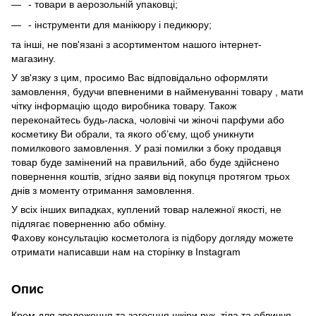
- товари в аерозольній упаковці;
- інструменти для манікюру і педикюру;
та інші, не пов'язані з асортиментом нашого інтернет-
магазину.
У зв'язку з цим, просимо Вас відповідально оформляти
замовлення, будучи впевненими в найменуванні товару , мати
чітку інформацію щодо виробника товару. Також
переконайтесь будь-ласка, чоловічі чи жіночі парфуми або
косметику Ви обрали, та якого об’єму, щоб уникнути
помилкового замовлення. У разі помилки з боку продавця
товар буде замінений на правильний, або буде здійснено
повернення коштів, згідно заяви від покупця протягом трьох
днів з моменту отримання замовлення.
У всіх інших випадках, куплений товар належної якості, не
підлягає поверненню або обміну.
Фахову консультацію косметолога із підбору догляду можете
отримати написавши нам на сторінку в
Instagram
Опис
Крем для зволоження та загоєння шкіри рук, тіла та обличчя