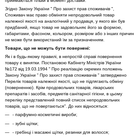
приймаються тільки в момент доставки.
Згідно Закону України " Про захист прав споживачів ",
Споживач має право обміняти непродовольчий товар
належної якості на аналогічний у продавця, у якого він був
придбаний, якщо товар не задовольняє його за формою,
габаритами, фасоном, кольором, розміром або з інших причин
не може бути використаний їм за призначенням.
Товари, що не можуть бути повернені:
Як і в будь-якому правилі, в непростій справі повернення
товару є винятки. Постановою Кабінету Міністрів України
№172 від 19.03.1994 " Про реалізацію окремих положень
Закону України " Про захист прав споживачів " затверджено
Перелік товарів належної якості, що не підлягають обміну
(поверненню). Крім продовольчих товарів, лікарських
препаратів і засобів, предметів санітарної гігієни, в цьому
переліку представлений повний список непродовольчих
товарів, що не повертаються". До них відносяться:
- парфумно-косметичні вироби;
- зубні щітки;
- гребінці і масажні щітки, резинки для волосся;