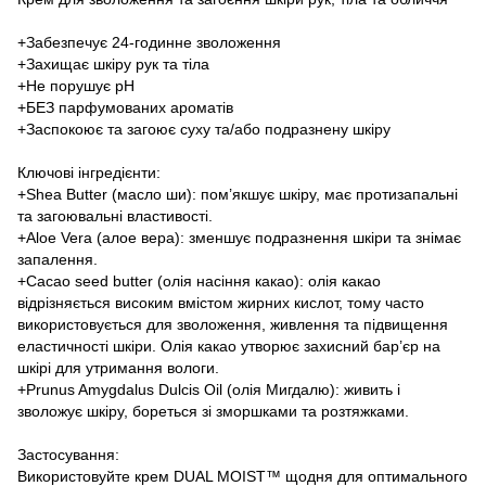
+Забезпечує 24-годинне зволоження
+Захищає шкіру рук та тіла
+Не порушує рН
+БЕЗ парфумованих ароматів
+Заспокоює та загоює суху та/або подразнену шкіру
Ключові інгредієнти:
+Shea Butter (масло ши): пом’якшує шкіру, має протизапальні
та загоювальні властивості.
+Aloe Vera (алое вера): зменшує подразнення шкіри та знімає
запалення.
+Cacao seed butter (олія насіння какао): олія какао
відрізняється високим вмістом жирних кислот, тому часто
використовується для зволоження, живлення та підвищення
еластичності шкіри. Олія какао утворює захисний бар’єр на
шкірі для утримання вологи.
+Prunus Amygdalus Dulcis Oil (олія Мигдалю): живить і
зволожує шкіру, бореться зі зморшками та розтяжками.
Застосування:
Використовуйте крем DUAL MOIST™ щодня для оптимального