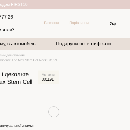
окодом FIRST10
777 26
Укр
Бажання
Порівняння
ити вам?
му, в автомобіль
Подарункові сертифікати
еми для обличчя
kincare The Max Stem Cell Neck Lift, 59
 і декольте
Артикул
001191
ax Stem Cell
опичувальної знижки