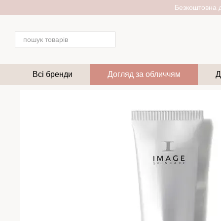
Перейти до основного контенту
Безкоштовна д
Всі бренди
Догляд за обличчям
Д