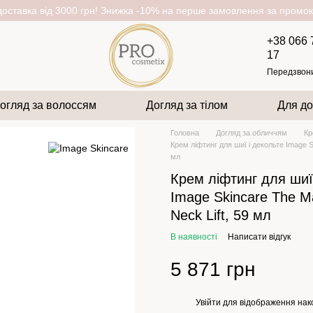
оставка від 3000 грн! Знижка -10% на перше замовлення за пром
+38 066 
17
Передзвон
огляд за волоссям
Догляд за тілом
Для до
Головна
Догляд за обличчям
Кр
Крем ліфтинг для шиї і декольте Image S
мл
Крем ліфтинг для шиї
Image Skincare The M
Neck Lift, 59 мл
В наявності
Написати відгук
5 871 грн
Увійти
для відображення нак
%