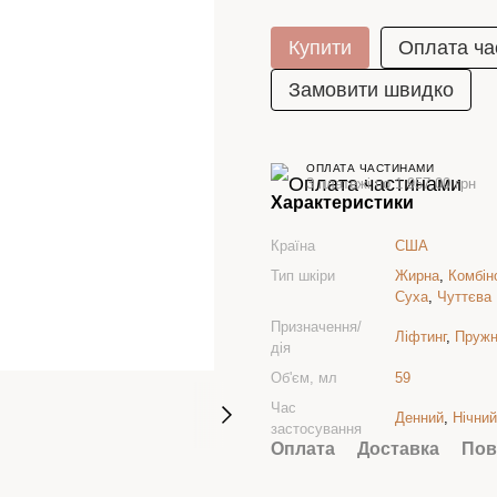
Купити
Оплата ча
Замовити швидко
ОПЛАТА ЧАСТИНАМИ
3 платежі по 1 957.00 грн
Характеристики
Країна
США
Тип шкіри
Жирна
,
Комбін
Суха
,
Чуттєва
Призначення/
Ліфтинг
,
Пружн
дія
Об'єм, мл
59
Час
Денний
,
Нічний
застосування
Оплата
Доставка
Пов