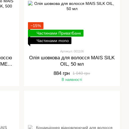
−15%
Частинами ПриватБанк
Частинами mono
Артикул: 001106
лоссю
Олія шовкова для волосся MAIS SILK
TMENT
OIL, 50 мл
884 грн
1 040 грн
В наявності