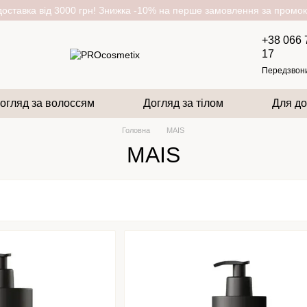
оставка від 3000 грн! Знижка -10% на перше замовлення за пром
+38 066 
17
Передзвон
огляд за волоссям
Догляд за тілом
Для до
Головна
MAIS
MAIS