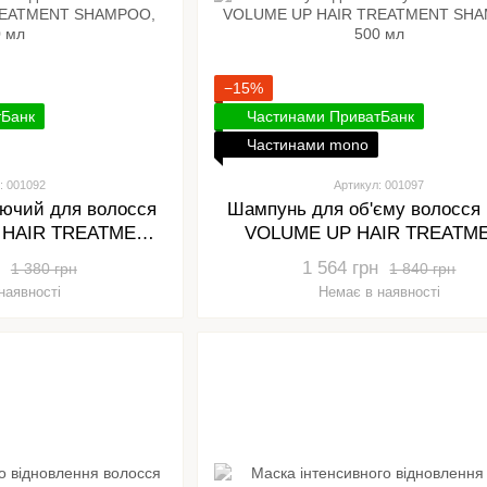
−15%
тБанк
Частинами ПриватБанк
Частинами mono
: 001092
Артикул: 001097
ючий для волосся
Шампунь для об'єму волосся
 HAIR TREATMENT
VOLUME UP HAIR TREATM
, 300 мл
SHAMPOO, 500 мл
1 564 грн
1 380 грн
1 840 грн
наявності
Немає в наявності