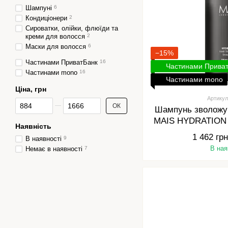
Шампуні
6
Кондиціонери
2
Сироватки, олійки, флюїди та
креми для волосся
2
Маски для волосся
6
−15%
Частинами ПриватБанк
16
Частинами Прива
Частинами mono
16
Частинами mono
Ціна, грн
Артикул
Від Ціна, грн
До Ціна, грн
ОК
Шампунь зволожу
MAIS HYDRATION
Наявність
SHAMPOO
1 462 грн
В наявності
9
В ная
Немає в наявності
7