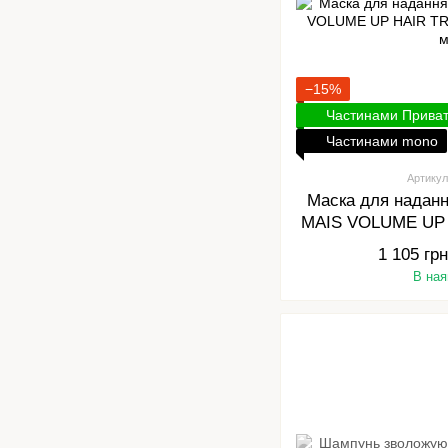
−15%
Частинами Прива
Частинами mono
Артикул
Маска для надан
MAIS VOLUME UP
MASK,
1 105 грн
В ная