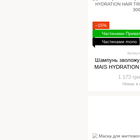
−15%
Частинами Прива
Частинами mono
Артикул
Шампунь зволожу
MAIS HYDRATION
SHAMPOO
1 173 грн
Немає в 