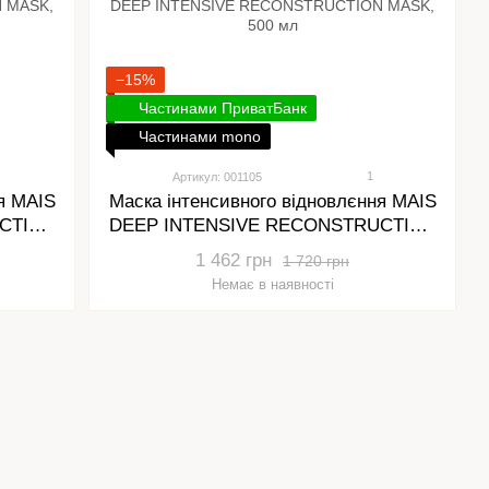
−15%
Частинами ПриватБанк
Частинами mono
1
Артикул: 001105
я MAIS
Маска інтенсивного відновлєння MAIS
CTION
DEEP INTENSIVE RECONSTRUCTION
MASK, 500 мл
1 462 грн
1 720 грн
Немає в наявності