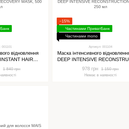
−15%
тБанк
Частинами ПриватБанк
Частинами mono
: 001101
Артикул: 001104
вого відновлення
Маска інтенсивного відновленн
 INSTANT HAIR
DEEP INTENSIVE RECONSTRU
ASK, 500 мл
MASK, 250 мл
978 грн
1 840 грн
1 150 грн
наявності
Немає в наявності