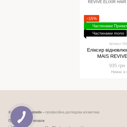
−15%
Частинами Прива
Частинами mono
Артикул: 00
Еліксир відновл
MAIS REVIVE
TREATMEN
935 грн
Немає в 
© 2026 PROcosmetix –
професійна доглядова косметика
Приймаємо до оплати