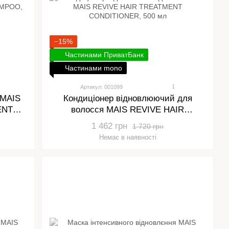
−15%
Частинами ПриватБанк
Частинами mono
1
Артикул: 001099
 MAIS
Кондиціонер відновлюючий для
ENT
волосся MAIS REVIVE HAIR
TREATMENT CONDITIONER, 500 мл
1 462 грн
1 720 грн
Немає в наявності