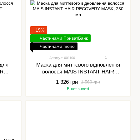
−15%
Частинами ПриватБанк
Частинами mono
1
Артикул: 001100
для
Маска для миттєвого відновлення
IR
волосся MAIS INSTANT HAIR
00 мл
RECOVERY MASK, 250 мл
1 326 грн
1 560 грн
В наявності