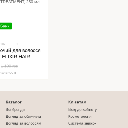
тБанк
1107
1
юючий для волосся
 ELIXIR HAIR
T, 250 мл
1 100 грн
наявності
Каталог
Клієнтам
Всі бренди
Вхід до кабінету
Догляд за обличчям
Косметологія
Догляд за волоссям
Система знижок