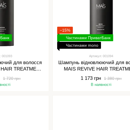
−15%
тБанк
Частинами ПриватБанк
Частинами mono
: 001093
Артикул: 001094
ючий для волосся
Шампунь відновлюючий для в
 HAIR TREATMENT
MAIS REVIVE HAIR TREATM
, 500 мл
SHAMPOO, 300 мл
1 173 грн
1 720 грн
1 380 грн
вності
В наявності