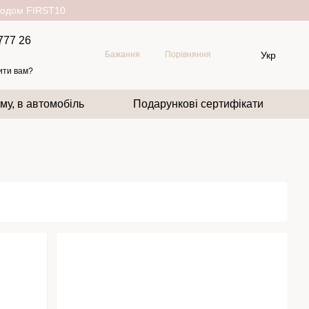
окодом FIRST10
777 26
Укр
Бажання
Порівняння
ити вам?
му, в автомобіль
Подарункові сертифікати