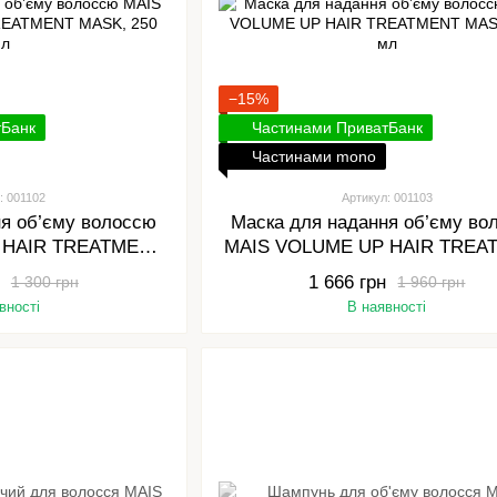
−15%
тБанк
Частинами ПриватБанк
Частинами mono
: 001102
Артикул: 001103
ня об’єму волоссю
Маска для надання об’єму во
 HAIR TREATMENT
MAIS VOLUME UP HAIR TREA
 250 мл
MASK, 500 мл
1 666 грн
1 300 грн
1 960 грн
вності
В наявності