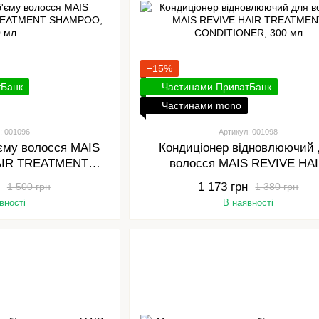
−15%
тБанк
Частинами ПриватБанк
Частинами mono
: 001096
Артикул: 001098
єму волосся MAIS
Кондиціонер відновлюючий 
AIR TREATMENT
волосся MAIS REVIVE HA
, 300 мл
TREATMENT CONDITIONER, 3
1 173 грн
1 500 грн
1 380 грн
вності
В наявності