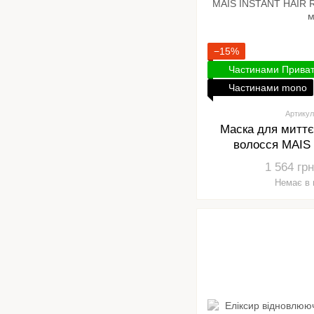
−15%
Частинами Прива
Частинами mono
Артикул
Маска для миттє
волосся MAIS
RECOVERY M
1 564 грн
Немає в 