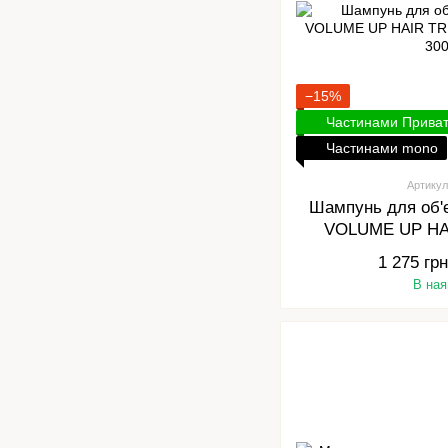
−15%
Частинами Прива
Частинами mono
Артикул
Шампунь для об'
VOLUME UP H
SHAMPOO
1 275 грн
В ная