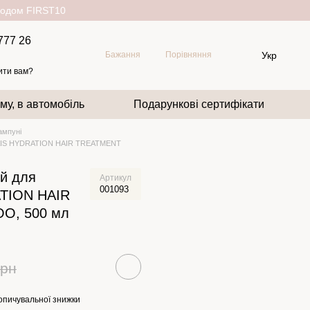
окодом FIRST10
777 26
Укр
Бажання
Порівняння
ити вам?
му, в автомобіль
Подарункові сертифікати
мпуні
MAIS HYDRATION HAIR TREATMENT
й для
Артикул
001093
TION HAIR
O, 500 мл
грн
опичувальної знижки