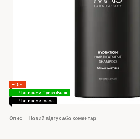
−15%
Частинами ПриватБанк
Частинами mono
Опис
Новий відгук або коментар