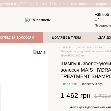
оставка від 3000 грн! Знижка -10% на перше замовлення за пром
+38 066 
17
Передзвон
огляд за волоссям
Догляд за тілом
Для до
Головна
Догляд за волоссям
Ша
Шампунь зволожуючий для волосся 
SHAMPOO, 500 мл
Шампунь зволожуючи
волосся MAIS HYDRA
TREATMENT SHAMPO
В наявності
Написати відгук
1 462 грн
1 720 
Увійти
для відображення нак
%