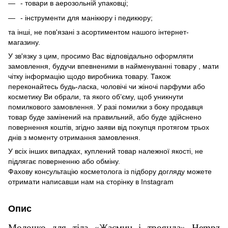
- товари в аерозольній упаковці;
- інструменти для манікюру і педикюру;
та інші, не пов'язані з асортиментом нашого інтернет-
магазину.
У зв'язку з цим, просимо Вас відповідально оформляти
замовлення, будучи впевненими в найменуванні товару , мати
чітку інформацію щодо виробника товару. Також
переконайтесь будь-ласка, чоловічі чи жіночі парфуми або
косметику Ви обрали, та якого об’єму, щоб уникнути
помилкового замовлення. У разі помилки з боку продавця
товар буде замінений на правильний, або буде здійснено
повернення коштів, згідно заяви від покупця протягом трьох
днів з моменту отримання замовлення.
У всіх інших випадках, куплений товар належної якості, не
підлягає поверненню або обміну.
Фахову консультацію косметолога із підбору догляду можете
отримати написавши нам на сторінку в
Instagram
Опис
Молочко для тіла «Жасмин і троянда» Hempz