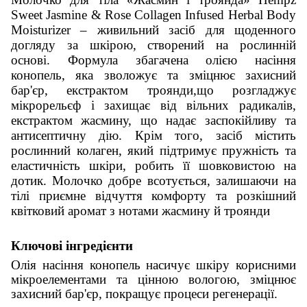
Sweet Jasmine & Rose Collagen Infused Herbal Body
Moisturizer – живильний засіб для щоденного
догляду за шкірою, створений на рослинній
основі. Формула збагачена олією насіння
конопель, яка зволожує та зміцнює захисний
бар'єр, екстрактом троянди,що розгладжує
мікрорельєф і захищає від вільних радикалів,
екстрактом жасмину, що надає заспокійливу та
антисептичну дію. Крім того, засіб містить
рослинний колаген, який підтримує пружність та
еластичність шкіри, робить її шовковистою на
дотик. Молочко добре всотується, залишаючи на
тілі приємне відчуття комфорту та розкішний
квітковий аромат з нотами жасмину й троянди
Ключові інгредієнти
Олія насіння конопель насичує шкіру корисними
мікроелементами та цінною вологою, зміцнює
захисний бар'єр, покращує процеси регенерації.