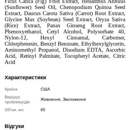
Ficus Carica (Fig) Fruit Extract, Helianthus Annuus
(Sunflower) Seed Oil, Chenopodium Quinoa Seed
Extract, Daucus Carota Sativa (Carrot) Root Extract,
Glycine Max (Soybean) Seed Extract, Oryza Sativa
(Rice) Extract, Panax Ginseng Root Extract,
Phenoxyethanol, Cetyl Alcohol, Polysorbate 40,
Nylon-12, Hexyl Cinnamal, Carbomer,
Chlorphenesin, Benzyl Benzoate, Ethylhexylglycerin,
Aminomethyl Propanol, Disodium EDTA, Ascorbic
Acid, Retinyl Palmitate, Tocopheryl Acetate, Citric
Acid
Характеристики
Країна
США
Вирішує
Живлення
,
Зволоження
проблему/дія
Об'єм, мл
65
Відгуки