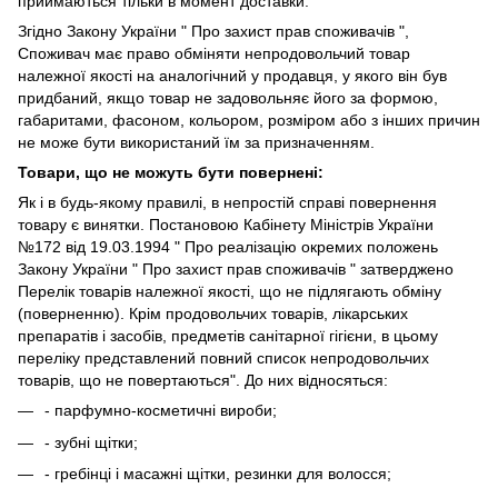
приймаються тільки в момент доставки.
Згідно Закону України " Про захист прав споживачів ",
Споживач має право обміняти непродовольчий товар
належної якості на аналогічний у продавця, у якого він був
придбаний, якщо товар не задовольняє його за формою,
габаритами, фасоном, кольором, розміром або з інших причин
не може бути використаний їм за призначенням.
Товари, що не можуть бути повернені:
Як і в будь-якому правилі, в непростій справі повернення
товару є винятки. Постановою Кабінету Міністрів України
№172 від 19.03.1994 " Про реалізацію окремих положень
Закону України " Про захист прав споживачів " затверджено
Перелік товарів належної якості, що не підлягають обміну
(поверненню). Крім продовольчих товарів, лікарських
препаратів і засобів, предметів санітарної гігієни, в цьому
переліку представлений повний список непродовольчих
товарів, що не повертаються". До них відносяться:
- парфумно-косметичні вироби;
- зубні щітки;
- гребінці і масажні щітки, резинки для волосся;