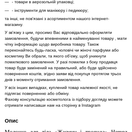
- товари в аерозольній упаковці;
- інструменти для манікюру і педикюру;
та інші, не пов'язані з асортиментом нашого інтернет-
магазину.
У зв'язку з цим, просимо Вас відповідально оформляти
замовлення, будучи впевненими в найменуванні товару , мати
чітку інформацію щодо виробника товару. Також
переконайтесь будь-ласка, чоловічі чи жіночі парфуми або
косметику Ви обрали, та якого об’єму, щоб уникнути
помилкового замовлення. У разі помилки з боку продавця
товар буде замінений на правильний, або буде здійснено
повернення коштів, згідно заяви від покупця протягом трьох
днів з моменту отримання замовлення.
У всіх інших випадках, куплений товар належної якості, не
підлягає поверненню або обміну.
Фахову консультацію косметолога із підбору догляду можете
отримати написавши нам на сторінку в
Instagram
Опис
Молочко для тіла «Жасмин і троянда» Hempz