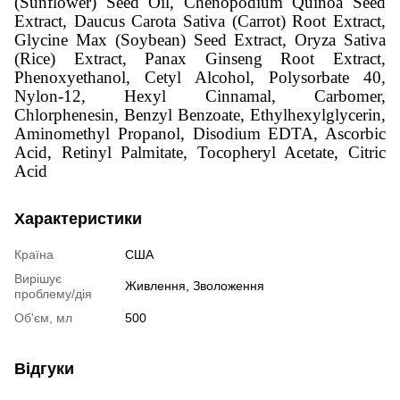
(Sunflower) Seed Oil, Chenopodium Quinoa Seed
Extract, Daucus Carota Sativa (Carrot) Root Extract,
Glycine Max (Soybean) Seed Extract, Oryza Sativa
(Rice) Extract, Panax Ginseng Root Extract,
Phenoxyethanol, Cetyl Alcohol, Polysorbate 40,
Nylon-12, Hexyl Cinnamal, Carbomer,
Chlorphenesin, Benzyl Benzoate, Ethylhexylglycerin,
Aminomethyl Propanol, Disodium EDTA, Ascorbic
Acid, Retinyl Palmitate, Tocopheryl Acetate, Citric
Acid
Характеристики
Країна
США
Вирішує
Живлення
,
Зволоження
проблему/дія
Об'єм, мл
500
Відгуки