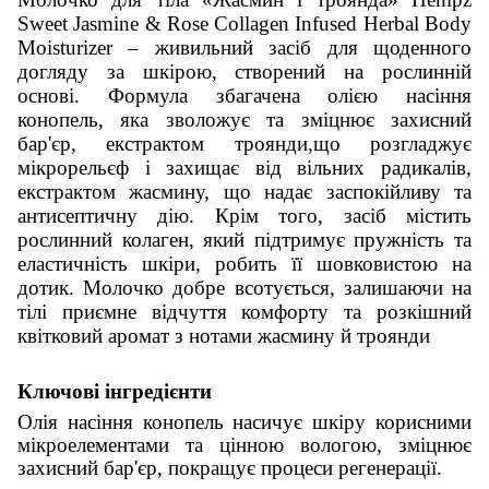
Sweet Jasmine & Rose Collagen Infused Herbal Body
Moisturizer – живильний засіб для щоденного
догляду за шкірою, створений на рослинній
основі. Формула збагачена олією насіння
конопель, яка зволожує та зміцнює захисний
бар'єр, екстрактом троянди,що розгладжує
мікрорельєф і захищає від вільних радикалів,
екстрактом жасмину, що надає заспокійливу та
антисептичну дію. Крім того, засіб містить
рослинний колаген, який підтримує пружність та
еластичність шкіри, робить її шовковистою на
дотик. Молочко добре всотується, залишаючи на
тілі приємне відчуття комфорту та розкішний
квітковий аромат з нотами жасмину й троянди
Ключові інгредієнти
Олія насіння конопель насичує шкіру корисними
мікроелементами та цінною вологою, зміцнює
захисний бар'єр, покращує процеси регенерації.