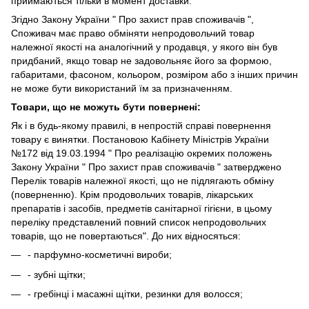
приймаються тільки в момент доставки.
Згідно Закону України " Про захист прав споживачів ",
Споживач має право обміняти непродовольчий товар
належної якості на аналогічний у продавця, у якого він був
придбаний, якщо товар не задовольняє його за формою,
габаритами, фасоном, кольором, розміром або з інших причин
не може бути використаний їм за призначенням.
Товари, що не можуть бути повернені:
Як і в будь-якому правилі, в непростій справі повернення
товару є винятки. Постановою Кабінету Міністрів України
№172 від 19.03.1994 " Про реалізацію окремих положень
Закону України " Про захист прав споживачів " затверджено
Перелік товарів належної якості, що не підлягають обміну
(поверненню). Крім продовольчих товарів, лікарських
препаратів і засобів, предметів санітарної гігієни, в цьому
переліку представлений повний список непродовольчих
товарів, що не повертаються". До них відносяться:
- парфумно-косметичні вироби;
- зубні щітки;
- гребінці і масажні щітки, резинки для волосся;