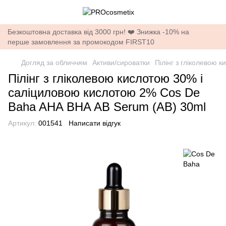
Безкоштовна доставка від 3000 грн! ❤️ Знижка -10% на
перше замовлення за промокодом FIRST10
Догляд за обличчям
Активи/сироватки
Пілінг з гліколевою
Пілінг з гліколевою кислотою 30% і
саліциловою кислотою 2% Cos De
Baha AHA BHA AB Serum (AB) 30ml
Артикул:
001541
Написати відгук