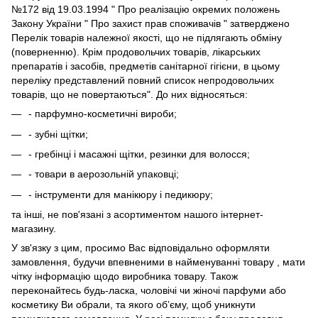
№172 від 19.03.1994 " Про реалізацію окремих положень
Закону України " Про захист прав споживачів " затверджено
Перелік товарів належної якості, що не підлягають обміну
(поверненню). Крім продовольчих товарів, лікарських
препаратів і засобів, предметів санітарної гігієни, в цьому
переліку представлений повний список непродовольчих
товарів, що не повертаються". До них відносяться:
- парфумно-косметичні вироби;
- зубні щітки;
- гребінці і масажні щітки, резинки для волосся;
- товари в аерозольній упаковці;
- інструменти для манікюру і педикюру;
та інші, не пов'язані з асортиментом нашого інтернет-
магазину.
У зв'язку з цим, просимо Вас відповідально оформляти
замовлення, будучи впевненими в найменуванні товару , мати
чітку інформацію щодо виробника товару. Також
переконайтесь будь-ласка, чоловічі чи жіночі парфуми або
косметику Ви обрали, та якого об’єму, щоб уникнути