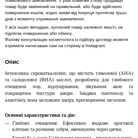
помилкового замовлення. У разі помилки з боку продавця
товар буде замінений на правильний, або буде здійснено
повернення коштів, згідно заяви від покупця протягом трьох
днів з моменту отримання замовлення.
У всіх інших випадках, куплений товар належної якості, не
підлягає поверненню або обміну.
Фахову консультацію косметолога із підбору догляду можете
отримати написавши нам на сторінку в
Instagram
Опис
Інтенсивна сироватка-пілінг, що містить гліколевої (AHA)
та
саліцилової (BHA) кислот, розроблена для глибокого
очищення пор, відлущування, лікування акне та
покращення текстури шкіри. Завдяки пантенолу та
алантоїну, вона заспокоює шкіру, прискорюючи загоєння.
Основні характеристики та дія:
Глибоке очищення: Ефективно видаляє ороговілі
клітини та розчиняє себум, зменшуючи чорні цятки.
Боротьба з акне: Саліцилова кислота - проникає в пори,