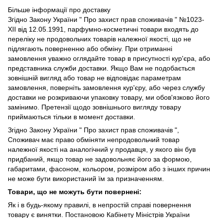
Більше інформації про доставку
Згідно
Закону України " Про захист прав споживачів "
№1023-
XII від 12.05.1991, парфумно-косметичні товари входять до
переліку не продовольчих товарів належної якості, що не
підлягають поверненню або обміну. При отриманні
замовлення уважно оглядайте товар в присутності кур'єра, або
представника служби доставки. Якщо Вам не подобається
зовнішній вигляд або товар не відповідає параметрам
замовлення, поверніть замовлення кур'єру, або через службу
доставки не розкриваючи упаковку товару, ми обов'язково його
замінимо. Претензії щодо зовнішнього вигляду товару
приймаються тільки в момент доставки.
Згідно Закону України " Про захист прав споживачів ",
Споживач має право обміняти непродовольчий товар
належної якості на аналогічний у продавця, у якого він був
придбаний, якщо товар не задовольняє його за формою,
габаритами, фасоном, кольором, розміром або з інших причин
не може бути використаний їм за призначенням.
Товари, що не можуть бути повернені:
Як і в будь-якому правилі, в непростій справі повернення
товару є винятки. Постановою Кабінету Міністрів України