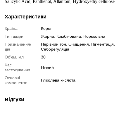
Salicylic Acid, Panthenol, Allantoin, Hydroxyethylcellulose
Характеристики
Країна
Корея
Тип шкіри
Жирна
,
Комбінована
,
Нормальна
Призначення/
Нерівний тон
,
Очищення
,
Пігментація
,
дія
Себорегуляція
Об'єм, мл
30
Час
Нічний
застосування
Основні
Гліколева кислота
компоненти
Відгуки