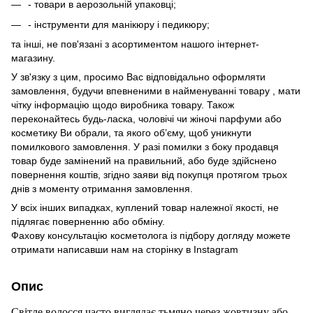
- товари в аерозольній упаковці;
- інструменти для манікюру і педикюру;
та інші, не пов'язані з асортиментом нашого інтернет-
магазину.
У зв'язку з цим, просимо Вас відповідально оформляти
замовлення, будучи впевненими в найменуванні товару , мати
чітку інформацію щодо виробника товару. Також
переконайтесь будь-ласка, чоловічі чи жіночі парфуми або
косметику Ви обрали, та якого об’єму, щоб уникнути
помилкового замовлення. У разі помилки з боку продавця
товар буде замінений на правильний, або буде здійснено
повернення коштів, згідно заяви від покупця протягом трьох
днів з моменту отримання замовлення.
У всіх інших випадках, куплений товар належної якості, не
підлягає поверненню або обміну.
Фахову консультацію косметолога із підбору догляду можете
отримати написавши нам на сторінку в
Instagram
Опис
Світле волосся часто виглядає тьмяно через жовтизну або