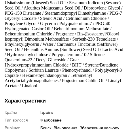
Usitatissimum (Linseed) Seed Oil / Sesamum Indicum (Sesame)
Seed Oil / Aleurites Moluccanus Seed Oil / Dipropylene Glycol /
PEG-150 Distearate / Stearamidopropyl Dimethylamine / PEG-7
Glyceryl Cocoate / Stearic Acid / Cetrimonium Chloride /
Propylene Glycol / Glycerin / Polyquaternium-7 / PEG-40
Hydrogenated Castor Oil / Behentrimonium Methosulfate /
Behentrimonium Chloride / Fragrance / Bis-(Isostearoyl/Oleoyl
Isopropyl) Dimonium Methosulfate / Sorbeth-230 Tetraoleate /
Ethylhexylglycerin / Water / Carthamus Tinctorius (Safflower)
Seed Oil / Helianthus Annuus (Sunflower) Seed Oil / Lactic Acid
/ Hydroxyethylcellulose / Polyquaternium-10 / Silicone
Quaternium-22 / Decyl Glucoside / Guar
Hydroxypropyltrimonium Chloride / BHT / Styrene/Butadiene
Copolymer / Sorbitan Laurate / Phenoxyethanol / Polyglyceryl-3
Caprate / Hexamethylindanopyran / Tetramethyl
Acetyloctahydronaphthalenes / Pogostemon Cablin Oil / Linalyl
Acetate / Linalool
Характеристики
Країна
Ізраїль
Тип волосся
Фарбоване
Вирішує
Блиск
,
Відновлення
,
Збереження кольору
,