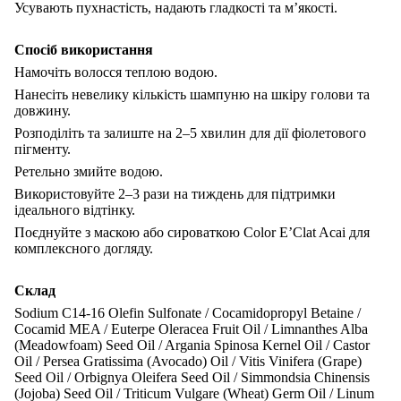
Усувають пухнастість, надають гладкості та м’якості.
Спосіб використання
Намочіть волосся теплою водою.
Нанесіть невелику кількість шампуню на шкіру голови та
довжину.
Розподіліть та залиште на 2–5 хвилин для дії фіолетового
пігменту.
Ретельно змийте водою.
Використовуйте 2–3 рази на тиждень для підтримки
ідеального відтінку.
Поєднуйте з маскою або сироваткою Color E’Clat Acai для
комплексного догляду.
Склад
Sodium C14-16 Olefin Sulfonate / Cocamidopropyl Betaine /
Cocamid MEA / Euterpe Oleracea Fruit Oil / Limnanthes Alba
(Meadowfoam) Seed Oil / Argania Spinosa Kernel Oil / Castor
Oil / Persea Gratissima (Avocado) Oil / Vitis Vinifera (Grape)
Seed Oil / Orbignya Oleifera Seed Oil / Simmondsia Chinensis
(Jojoba) Seed Oil / Triticum Vulgare (Wheat) Germ Oil / Linum