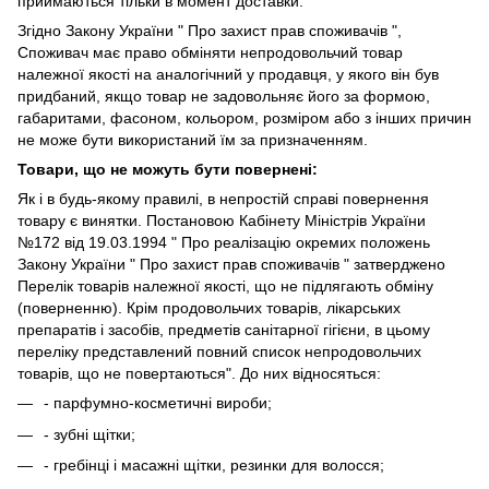
приймаються тільки в момент доставки.
Згідно Закону України " Про захист прав споживачів ",
Споживач має право обміняти непродовольчий товар
належної якості на аналогічний у продавця, у якого він був
придбаний, якщо товар не задовольняє його за формою,
габаритами, фасоном, кольором, розміром або з інших причин
не може бути використаний їм за призначенням.
Товари, що не можуть бути повернені:
Як і в будь-якому правилі, в непростій справі повернення
товару є винятки. Постановою Кабінету Міністрів України
№172 від 19.03.1994 " Про реалізацію окремих положень
Закону України " Про захист прав споживачів " затверджено
Перелік товарів належної якості, що не підлягають обміну
(поверненню). Крім продовольчих товарів, лікарських
препаратів і засобів, предметів санітарної гігієни, в цьому
переліку представлений повний список непродовольчих
товарів, що не повертаються". До них відносяться:
- парфумно-косметичні вироби;
- зубні щітки;
- гребінці і масажні щітки, резинки для волосся;