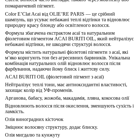
помаранчевий пігмент.
Color E’Clat Acai від OLIE’RE PARIS — це срібний
шампунь, що усуває небажані теплі відтінки та відновлює
природну красу блонду або освітленого волосся.
Формула збагачена екстрактом асаї та натуральним
фіолетовим пігментом ACAI BURITI OIL, який нейтралізує
небажані відтінки, не шкодячи структурі волосся.
Формула містить натуральні фіолетові пігменти з асаї, які
м’яко коригують тон без агресивних барвників. Унікальна
комбінація натуральних олій відновлює волосся після
фарбування, надаючи йому блиск і життєву силу.
ACAI BURITI OIL (фіолетовий пігмент з асаї)
Нейтралізує теплі тони, має антиоксидантні властивості,
захищає колір від УФ-променів.
Арганова, бабасу, жожоба, макадамія, лляна, кокосова олії
Відновлюють волосся після окислення, зменшують сухість і
ламкість.
Олія виноградних кісточок
Зміцнює волосяну структуру, додає блиску.
Олія мигдалю та кунжуту