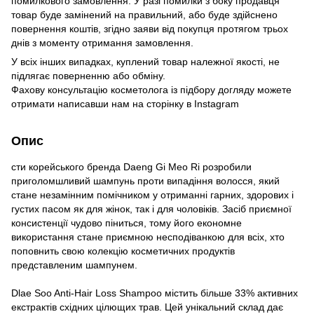
помилкового замовлення. У разі помилки з боку продавця
товар буде замінений на правильний, або буде здійснено
повернення коштів, згідно заяви від покупця протягом трьох
днів з моменту отримання замовлення.
У всіх інших випадках, куплений товар належної якості, не
підлягає поверненню або обміну.
Фахову консультацію косметолога із підбору догляду можете
отримати написавши нам на сторінку в
Instagram
Опис
сти корейського бренда Daeng Gi Meo Ri розробили
приголомшливий шампунь проти випадіння волосся, який
стане незамінним помічником у отриманні гарних, здорових і
густих пасом як для жінок, так і для чоловіків. Засіб приємної
консистенції чудово піниться, тому його економне
використання стане приємною несподіванкою для всіх, хто
поповнить свою колекцію косметичних продуктів
представленим шампунем.
Dlaе Soo Anti-Hair Loss Shampoo містить більше 33% активних
екстрактів східних цілющих трав. Цей унікальний склад дає