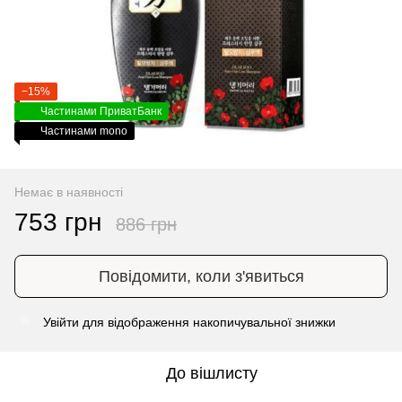
−15%
Частинами ПриватБанк
Частинами mono
Немає в наявності
753 грн
886 грн
Повідомити, коли з'явиться
Увійти
для відображення накопичувальної знижки
%
До вішлисту