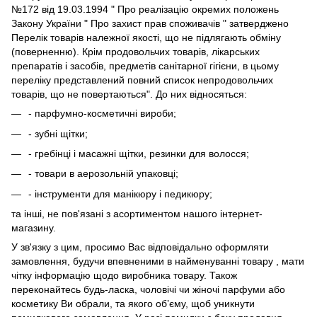
№172 від 19.03.1994 " Про реалізацію окремих положень
Закону України " Про захист прав споживачів " затверджено
Перелік товарів належної якості, що не підлягають обміну
(поверненню). Крім продовольчих товарів, лікарських
препаратів і засобів, предметів санітарної гігієни, в цьому
переліку представлений повний список непродовольчих
товарів, що не повертаються". До них відносяться:
- парфумно-косметичні вироби;
- зубні щітки;
- гребінці і масажні щітки, резинки для волосся;
- товари в аерозольній упаковці;
- інструменти для манікюру і педикюру;
та інші, не пов'язані з асортиментом нашого інтернет-
магазину.
У зв'язку з цим, просимо Вас відповідально оформляти
замовлення, будучи впевненими в найменуванні товару , мати
чітку інформацію щодо виробника товару. Також
переконайтесь будь-ласка, чоловічі чи жіночі парфуми або
косметику Ви обрали, та якого об’єму, щоб уникнути