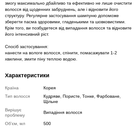
змогу максимально дбайливо та ефективно не лише очистити
волосся від щоденних забруднень, але і відновити його
структуру. Регулярне застосування шампуню допоможе
зберегти пасма здоровими, гладенькими та шовковистими.
Крім того, ви позбудетеся від випадання волосся та відновите
його інтенсивний ріст.
Спосіб застосування:
нанести на вологе волосся, спінити, помасажувати 1-2
хвилини, змити піну теплою водою.
Характеристики
Країна
Корея
Тип волосся
Кудряве
,
Пористе
,
Тонке
,
Фарбоване
,
Щільне
Вирішує
Випадіння волосся
проблему
Об'єм, мл
500