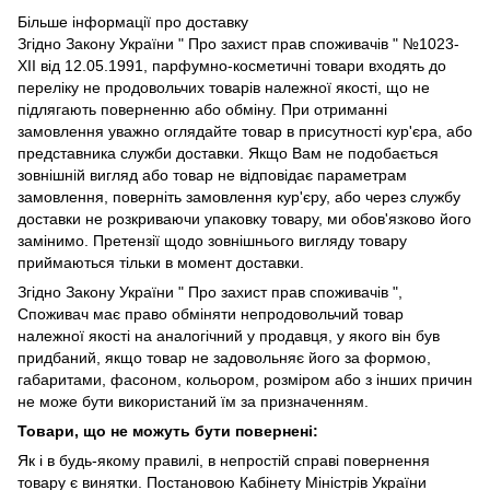
Більше інформації про доставку
Згідно
Закону України " Про захист прав споживачів "
№1023-
XII від 12.05.1991, парфумно-косметичні товари входять до
переліку не продовольчих товарів належної якості, що не
підлягають поверненню або обміну. При отриманні
замовлення уважно оглядайте товар в присутності кур'єра, або
представника служби доставки. Якщо Вам не подобається
зовнішній вигляд або товар не відповідає параметрам
замовлення, поверніть замовлення кур'єру, або через службу
доставки не розкриваючи упаковку товару, ми обов'язково його
замінимо. Претензії щодо зовнішнього вигляду товару
приймаються тільки в момент доставки.
Згідно Закону України " Про захист прав споживачів ",
Споживач має право обміняти непродовольчий товар
належної якості на аналогічний у продавця, у якого він був
придбаний, якщо товар не задовольняє його за формою,
габаритами, фасоном, кольором, розміром або з інших причин
не може бути використаний їм за призначенням.
Товари, що не можуть бути повернені:
Як і в будь-якому правилі, в непростій справі повернення
товару є винятки. Постановою Кабінету Міністрів України