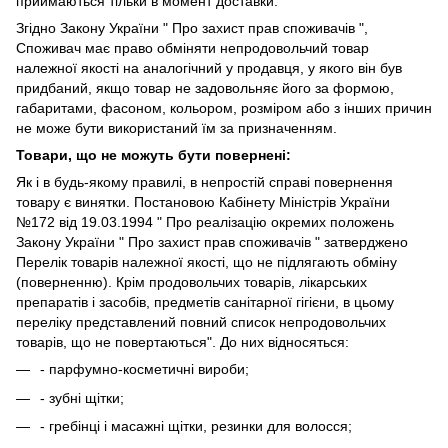
приймаються тільки в момент доставки.
Згідно Закону України " Про захист прав споживачів ",
Споживач має право обміняти непродовольчий товар
належної якості на аналогічний у продавця, у якого він був
придбаний, якщо товар не задовольняє його за формою,
габаритами, фасоном, кольором, розміром або з інших причин
не може бути використаний їм за призначенням.
Товари, що не можуть бути повернені:
Як і в будь-якому правилі, в непростій справі повернення
товару є винятки. Постановою Кабінету Міністрів України
№172 від 19.03.1994 " Про реалізацію окремих положень
Закону України " Про захист прав споживачів " затверджено
Перелік товарів належної якості, що не підлягають обміну
(поверненню). Крім продовольчих товарів, лікарських
препаратів і засобів, предметів санітарної гігієни, в цьому
переліку представлений повний список непродовольчих
товарів, що не повертаються". До них відносяться:
- парфумно-косметичні вироби;
- зубні щітки;
- гребінці і масажні щітки, резинки для волосся;