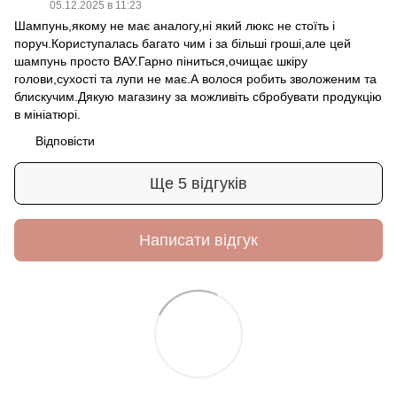
05.12.2025 в 11:23
Шампунь,якому не має аналогу,ні який люкс не стоїть і
поруч.Користупалась багато чим і за більші гроші,але цей
шампунь просто ВАУ.Гарно піниться,очищає шкіру
голови,сухості та лупи не має.А волося робить зволоженим та
блискучим.Дякую магазину за можливіть сбробувати продукцію
в мініатюрі.
Відповісти
Ще 5 відгуків
Написати відгук