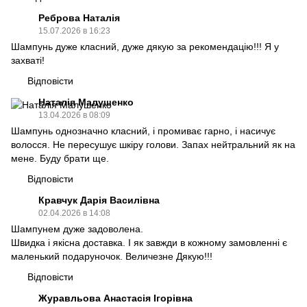
Реброва Наталія
15.07.2026 в 16:23
Шампунь дуже класний, дуже дякую за рекомендацію!!! Я у
захваті!
Відповісти
Наталія Малушенко
13.04.2026 в 08:09
Шампунь однозначно класний, і промиває гарно, і насичує
волосся. Не пересушує шкіру голови. Запах нейтральний як на
мене. Буду брати ще.
Відповісти
Кравчук Дарія Василівна
02.04.2026 в 14:08
Шампунем дуже задоволена.
Швидка і якісна доставка. І як завжди в кожному замовленні є
маленький подаруночок. Величезне Дякую!!!
Відповісти
Журавльова Анастасія Ігорівна