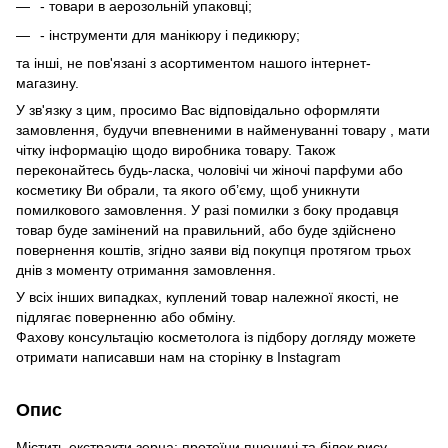
- товари в аерозольній упаковці;
- інструменти для манікюру і педикюру;
та інші, не пов'язані з асортиментом нашого інтернет-
магазину.
У зв'язку з цим, просимо Вас відповідально оформляти
замовлення, будучи впевненими в найменуванні товару , мати
чітку інформацію щодо виробника товару. Також
переконайтесь будь-ласка, чоловічі чи жіночі парфуми або
косметику Ви обрали, та якого об’єму, щоб уникнути
помилкового замовлення. У разі помилки з боку продавця
товар буде замінений на правильний, або буде здійснено
повернення коштів, згідно заяви від покупця протягом трьох
днів з моменту отримання замовлення.
У всіх інших випадках, куплений товар належної якості, не
підлягає поверненню або обміну.
Фахову консультацію косметолога із підбору догляду можете
отримати написавши нам на сторінку в
Instagram
Опис
Містить екстракти зерна: протеїни пшениці та білок рису.