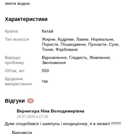
змити водою.
Характеристики
Країна
Китай
Тип волосся
Жирне
,
Кудряве
,
Ламке
,
Нормальне
,
Пористе
,
Пошкоджене
,
Пухнасте
,
Сухе
,
Тонке
,
Фарбоване
Вирішує
Відновлення
,
Гладкість
,
Живлення
,
проблему
Зволоження
Об'єм, мл
550
Щоденне
так
використання
Відгуки
19
Вернигора Ніна Володимирівна
20.07.2026 в 17:30
Дуже сподобався і шампунь і кондиціонер, я в захваті !!!!!!!!
Відповісти