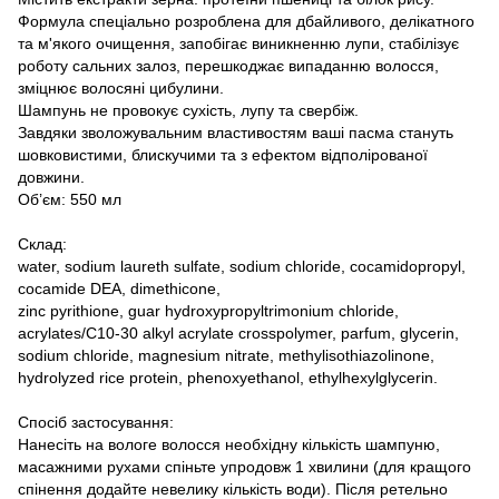
Формула спеціально розроблена для дбайливого, делікатного
та м'якого очищення, запобігає виникненню лупи, стабілізує
роботу сальних залоз, перешкоджає випаданню волосся,
зміцнює волосяні цибулини.
Шампунь не провокує сухість, лупу та свербіж.
Завдяки зволожувальним властивостям ваші пасма стануть
шовковистими, блискучими та з ефектом відполірованої
довжини.
Об’єм: 550 мл
Склад:
water, sodium laureth sulfate, sodium chloride, cocamidopropyl,
cocamide DEA, dimethicone,
zinc pyrithione, guar hydroxypropyltrimonium chloride,
acrylates/C10-30 alkyl acrylate crosspolymer, parfum, glycerin,
sodium chloride, magnesium nitrate, methylisothiazolinone,
hydrolyzed rice protein, phenoxyethanol, ethylhexylglycerin.
Спосіб застосування:
Нанесіть на вологе волосся необхідну кількість шампуню,
масажними рухами спіньте упродовж 1 хвилини (для кращого
спінення додайте невелику кількість води). Після ретельно