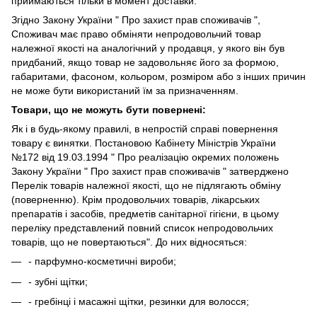
приймаються тільки в момент доставки.
Згідно Закону України " Про захист прав споживачів ",
Споживач має право обміняти непродовольчий товар
належної якості на аналогічний у продавця, у якого він був
придбаний, якщо товар не задовольняє його за формою,
габаритами, фасоном, кольором, розміром або з інших причин
не може бути використаний їм за призначенням.
Товари, що не можуть бути повернені:
Як і в будь-якому правилі, в непростій справі повернення
товару є винятки. Постановою Кабінету Міністрів України
№172 від 19.03.1994 " Про реалізацію окремих положень
Закону України " Про захист прав споживачів " затверджено
Перелік товарів належної якості, що не підлягають обміну
(поверненню). Крім продовольчих товарів, лікарських
препаратів і засобів, предметів санітарної гігієни, в цьому
переліку представлений повний список непродовольчих
товарів, що не повертаються". До них відносяться:
- парфумно-косметичні вироби;
- зубні щітки;
- гребінці і масажні щітки, резинки для волосся;