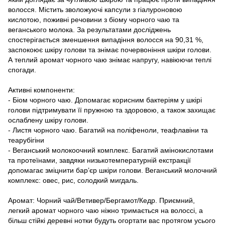
волосся. Містить зволожуючі капсули з гіалуроновою
кислотою, поживні речовини з біому чорного чаю та
веганського молока. За результатами досліджень
спостерігається зменшення випадіння волосся на 90,31 %,
заспокоює шкіру голови та знімає почервоніння шкіри голови.
А теплий аромат чорного чаю знімає напругу, навіюючи теплі
спогади.
Активні компоненти:
- Біом чорного чаю. Допомагає корисним бактеріям у шкірі
голови підтримувати її пружною та здоровою, а також захищає
ослаблену шкіру голови.
- Листя чорного чаю. Багатий на поліфеноли, теафлавіни та
теарубігіни
- Веганський молокоочний комплекс. Багатий амінокислотами
та протеїнами, завдяки низькотемпературній екстракції
допомагає зміцнити бар’єр шкіри голови. Веганський молочний
комплекс: овес, рис, солодкий мигдаль.
Аромат: Чорний чай/Ветивер/Бергамот/Кедр. Приємний,
легкий аромат чорного чаю ніжно тримається на волоссі, а
більш стійкі деревні нотки будуть огортати вас протягом усього