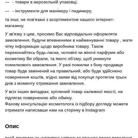
- товари в аерозольній упаковці;
- інструменти для манікюру і педикюру;
та інші, не пов'язані з асортиментом нашого інтернет-
магазину.
У зв'язку з цим, просимо Вас відповідально оформляти
замовлення, будучи впевненими в найменуванні товару , мати
чітку інформацію щодо виробника товару. Також
переконайтесь будь-ласка, чоловічі чи жіночі парфуми або
косметику Ви обрали, та якого об’єму, щоб уникнути
помилкового замовлення. У разі помилки з боку продавця
товар буде замінений на правильний, або буде здійснено
повернення коштів, згідно заяви від покупця протягом трьох
днів з моменту отримання замовлення.
У всіх інших випадках, куплений товар належної якості, не
підлягає поверненню або обміну.
Фахову консультацію косметолога із підбору догляду можете
отримати написавши нам на сторінку в
Instagram
Опис
який доглядає за чутливою шкірою та працює проти випадіння